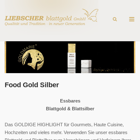
Skip
to
M
content
Food Gold Silber
Essbares
Blattgold & Blattsilber
Das GOLDIGE HIGHLIGHT für Gourmets, Haute Cuisine,
Hochzeiten und vieles mehr. Verwenden Sie unser essbares